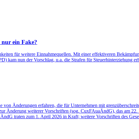
s nur ein Fake?
chkeiten für weitere Einnahmequellen. Mit einer effektiveren Bekämpfu
) kam nun der Vorschlag, u.a. die Strafen für Steuerhinterziehung erh
he von Änderungen erfahren, die für Unternehmen mit grenzüberschre
zur Änderung weiterer Vorschriften (sog. CuxFAuaÄndG), das am 22.
 traten zum 1. April 2026 in Kraft; weitere Vorschriften des Gesetze