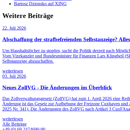
Bartosz Dzionsko auf XING
Weitere Beiträge
22. Juli 2026
Abschaffung der strafbefreienden Selbstanzeige? Alle
Um Haushaltslöcher zu stopfen, sucht die Politik derzeit nach Mögli
Vom Vizekanzler und Bundesminister für Finanzen Lars Klingbeil (SPD
Selbstanzeige abzuschaffen.
weiterlesen
03. Juli 2026
Neues ZollVG - Die Änderungen im Überblick
Das Zollverwaltungsgesetz (ZollVG) hat zum 1. April 2026 eine Rei
Änderung ist das Gesetz zur Aufhebung der Freizone Cuxhaven und 
2025 Nr. 341). Die Änderungen des ZollVG nach Artikel 3 CuxFAuaÄndG
weiterlesen
Alle Beiträge
+49 (0) 69 2474690-90