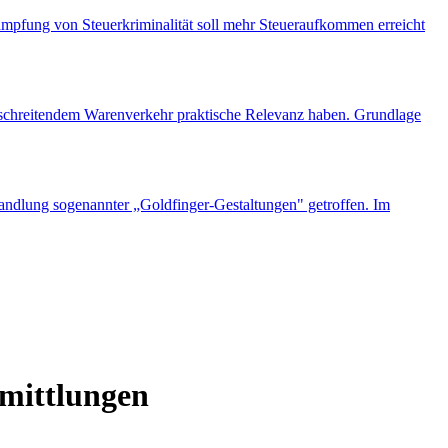
kämpfung von Steuerkriminalität soll mehr Steueraufkommen erreicht
rschreitendem Warenverkehr praktische Relevanz haben. Grundlage
andlung sogenannter „Goldfinger-Gestaltungen" getroffen. Im
rmittlungen