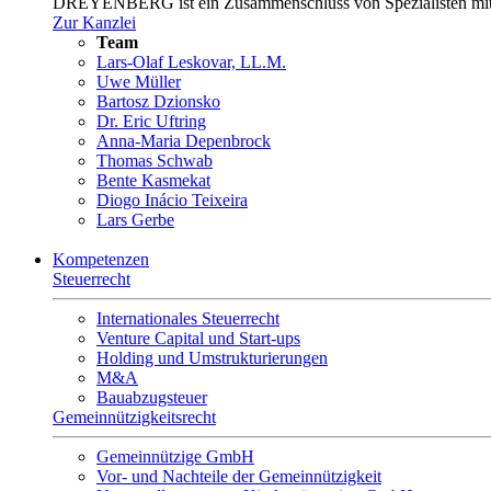
DREYENBERG ist ein Zusammenschluss von Spezialisten mit kla
Zur Kanzlei
Team
Lars-Olaf Leskovar, LL.M.
Uwe Müller
Bartosz Dzionsko
Dr. Eric Uftring
Anna-Maria Depenbrock
Thomas Schwab
Bente Kasmekat
Diogo Inácio Teixeira
Lars Gerbe
Kompetenzen
Steuerrecht
Internationales Steuerrecht
Venture Capital und Start-ups
Holding und Umstrukturierungen
M&A
Bauabzugsteuer
Gemeinnützigkeitsrecht
Gemeinnützige GmbH
Vor- und Nachteile der Gemeinnützigkeit