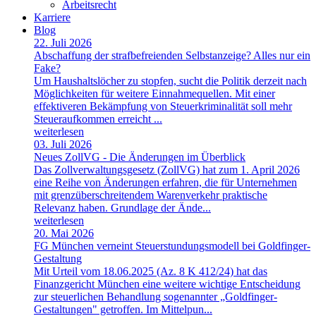
Arbeitsrecht
Karriere
Blog
22. Juli 2026
Abschaffung der strafbefreienden Selbstanzeige? Alles nur ein
Fake?
Um Haushaltslöcher zu stopfen, sucht die Politik derzeit nach
Möglichkeiten für weitere Einnahmequellen. Mit einer
effektiveren Bekämpfung von Steuerkriminalität soll mehr
Steueraufkommen erreicht ...
weiterlesen
03. Juli 2026
Neues ZollVG - Die Änderungen im Überblick
Das Zollverwaltungsgesetz (ZollVG) hat zum 1. April 2026
eine Reihe von Änderungen erfahren, die für Unternehmen
mit grenzüberschreitendem Warenverkehr praktische
Relevanz haben. Grundlage der Ände...
weiterlesen
20. Mai 2026
FG München verneint Steuerstundungsmodell bei Goldfinger-
Gestaltung
Mit Urteil vom 18.06.2025 (Az. 8 K 412/24) hat das
Finanzgericht München eine weitere wichtige Entscheidung
zur steuerlichen Behandlung sogenannter „Goldfinger-
Gestaltungen" getroffen. Im Mittelpun...