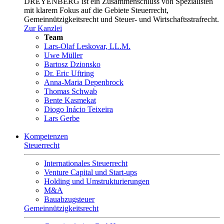
DREYENBERG ist ein Zusammenschluss von Spezialisten
mit klarem Fokus auf die Gebiete Steuerrecht,
Gemeinnützigkeitsrecht und Steuer- und Wirtschaftsstrafrecht.
Zur Kanzlei
Team
Lars-Olaf Leskovar, LL.M.
Uwe Müller
Bartosz Dzionsko
Dr. Eric Uftring
Anna-Maria Depenbrock
Thomas Schwab
Bente Kasmekat
Diogo Inácio Teixeira
Lars Gerbe
Kompetenzen
Steuerrecht
Internationales Steuerrecht
Venture Capital und Start-ups
Holding und Umstrukturierungen
M&A
Bauabzugsteuer
Gemeinnützigkeitsrecht