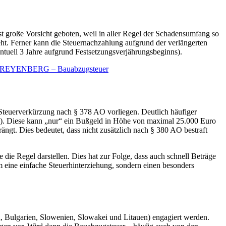
st große Vorsicht geboten, weil in aller Regel der Schadensumfang so
teht. Ferner kann die Steuernachzahlung aufgrund der verlängerten
entuell 3 Jahre aufgrund Festsetzungsverjährungsbeginns).
REYENBERG – Bauabzugsteuer
 Steuerverkürzung nach § 378 AO vorliegen. Deutlich häufiger
n). Diese kann „nur“ ein Bußgeld in Höhe von maximal 25.000 Euro
ngt. Dies bedeutet, dass nicht zusätzlich nach § 380 AO bestraft
die Regel darstellen. Dies hat zur Folge, dass auch schnell Beträge
 eine einfache Steuerhinterziehung, sondern einen besonders
ulgarien, Slowenien, Slowakei und Litauen) engagiert werden.