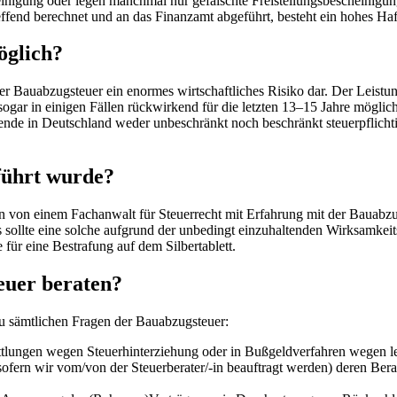
heinigung oder legen manchmal nur gefälschte Freistellungsbescheinigu
ffend berechnet und an das Finanzamt abgeführt, besteht ein hohes Haf
öglich?
er Bauabzugsteuer ein enormes wirtschaftliches Risiko dar. Der Leistun
ar in einigen Fällen rückwirkend für die letzten 13–15 Jahre möglich
ende in Deutschland weder unbeschränkt noch beschränkt steuerpflicht
führt wurde?
n von einem Fachanwalt für Steuerrecht mit Erfahrung mit der Bauabzug
 sollte eine solche aufgrund der unbedingt einzuhaltenden Wirksamkeit
ür eine Bestrafung auf dem Silbertablett.
uer beraten?
sämtlichen Fragen der Bauabzugsteuer:
mittlungen wegen Steuerhinterziehung oder in Bußgeldverfahren wegen 
ofern wir vom/von der Steuerberater/-in beauftragt werden) deren Ber