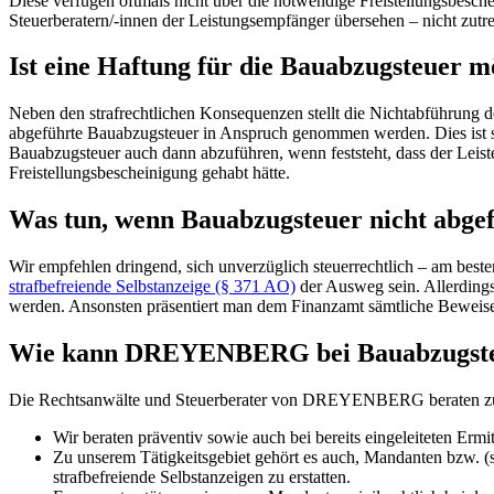
Diese verfügen oftmals nicht über die notwendige Freistellungsbesc
Steuerberatern/-innen der Leistungsempfänger übersehen – nicht zutre
Ist eine Haftung für die Bauabzugsteuer m
Neben den strafrechtlichen Konsequenzen stellt die Nichtabführung d
abgeführte Bauabzugsteuer in Anspruch genommen werden. Dies ist sog
Bauabzugsteuer auch dann abzuführen, wenn feststeht, dass der Leist
Freistellungsbescheinigung gehabt hätte.
Was tun, wenn Bauabzugsteuer nicht abge
Wir empfehlen dringend, sich unverzüglich steuerrechtlich – am beste
strafbefreiende Selbstanzeige (§ 371 AO)
der Ausweg sein. Allerdings
werden. Ansonsten präsentiert man dem Finanzamt sämtliche Beweise f
Wie kann DREYENBERG bei Bauabzugste
Die Rechtsanwälte und Steuerberater von DREYENBERG beraten zu 
Wir beraten präventiv sowie auch bei bereits eingeleiteten Er
Zu unserem Tätigkeitsgebiet gehört es auch, Mandanten bzw. (s
strafbefreiende Selbstanzeigen zu erstatten.