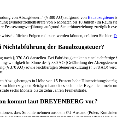
ährdung von Abzugsteuern" (§ 380 AO) aufgrund von
Bauabzugsteuer
i
ziehung (Mindestfreiheitsstrafe von 6 Monaten bis 10 Jahren) im Raum s
hre Festsetzungsverjährung aufgrund Steuerhinterziehung zuzüglich ev
 wirtschaftlichen Folgen reduziert werden können, erfahren Sie hier:
D
i Nichtabführung der Bauabzugsteuer?
 nach § 370 AO darstellen. Bei Fahrlässigkeit kann eine leichtfertige
rdnungswidrigkeit im Sinne des § 380 AO (Gefährdung der Abzugsteuer
ng (§ 370 AO) sowie leichtfertigen Steuerverkürzung (§ 378 AO) verdrä
gt.
len Abzugsbetrages in Höhe von 15 Prozent hohe Hinterziehungsbeträge 
uro hinterzogenen Beträgen handelt es sich in der Regel nicht mehr um
strafe sechs Monate bis zu zehn Jahren Freiheitstrafe.
lation kommt laut DREYENBERG vor?
onen, dass Subunternehmen aus dem EU-Ausland (Polen, Rumänien, B