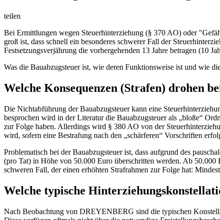
teilen
Bei Ermittlungen wegen Steuerhinterziehung (§ 370 AO) oder "Gef
groß ist, dass schnell ein besonderes schwerer Fall der Steuerhinter
Festsetzungsverjährung die vorhergehenden 13 Jahre betragen (10 Ja
Was die Bauabzugsteuer ist, wie deren Funktionsweise ist und wie die
Welche Konsequenzen (Strafen) drohen be
Die Nichtabführung der Bauabzugsteuer kann eine Steuerhinterziehung
besprochen wird in der Literatur die Bauabzugsteuer als „bloße“ O
zur Folge haben. Allerdings wird § 380 AO von der Steuerhinterziehu
wird, sofern eine Bestrafung nach den „schärferen“ Vorschriften erfol
Problematisch bei der Bauabzugsteuer ist, dass aufgrund des pauscha
(pro Tat) in Höhe von 50.000 Euro überschritten werden. Ab 50.000 E
schweren Fall, der einen erhöhten Strafrahmen zur Folge hat: Mindest
Welche typische Hinterziehungskonstel
Nach Beobachtung von DREYENBERG sind die typischen Konstellati