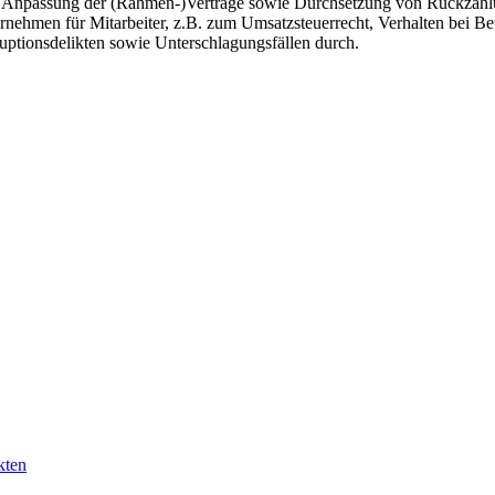
 der Anpassung der (Rahmen-)Verträge sowie Durchsetzung von Rückza
ehmen für Mitarbeiter, z.B. zum Umsatzsteuerrecht, Verhalten bei Be
uptionsdelikten sowie Unterschlagungsfällen durch.
kten