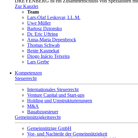
DREYENBERG ist ein Zusammenschluss von Spezialisten mit kla
Zur Kanzlei
Team
Lars-Olaf Leskovar, LL.M.
Uwe Müller
Bartosz Dzionsko
Dr. Eric Uftring
Anna-Maria Depenbrock
Thomas Schwab
Bente Kasmekat
Diogo Inácio Teixeira
Lars Gerbe
Kompetenzen
Steuerrecht
Internationales Steuerrecht
Venture Capital und Start-ups
Holding und Umstrukturierungen
M&A
Bauabzugsteuer
Gemeinnützigkeitsrecht
Gemeinnützige GmbH
Vor- und Nachteile der Gemeinnützigkeit