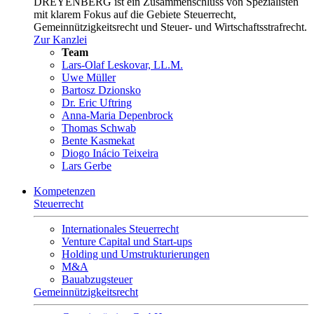
DREYENBERG ist ein Zusammenschluss von Spezialisten
mit klarem Fokus auf die Gebiete Steuerrecht,
Gemeinnützigkeitsrecht und Steuer- und Wirtschaftsstrafrecht.
Zur Kanzlei
Team
Lars-Olaf Leskovar, LL.M.
Uwe Müller
Bartosz Dzionsko
Dr. Eric Uftring
Anna-Maria Depenbrock
Thomas Schwab
Bente Kasmekat
Diogo Inácio Teixeira
Lars Gerbe
Kompetenzen
Steuerrecht
Internationales Steuerrecht
Venture Capital und Start-ups
Holding und Umstrukturierungen
M&A
Bauabzugsteuer
Gemeinnützigkeitsrecht