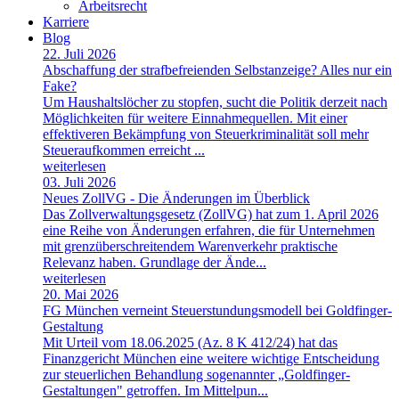
Arbeitsrecht
Karriere
Blog
22. Juli 2026
Abschaffung der strafbefreienden Selbstanzeige? Alles nur ein
Fake?
Um Haushaltslöcher zu stopfen, sucht die Politik derzeit nach
Möglichkeiten für weitere Einnahmequellen. Mit einer
effektiveren Bekämpfung von Steuerkriminalität soll mehr
Steueraufkommen erreicht ...
weiterlesen
03. Juli 2026
Neues ZollVG - Die Änderungen im Überblick
Das Zollverwaltungsgesetz (ZollVG) hat zum 1. April 2026
eine Reihe von Änderungen erfahren, die für Unternehmen
mit grenzüberschreitendem Warenverkehr praktische
Relevanz haben. Grundlage der Ände...
weiterlesen
20. Mai 2026
FG München verneint Steuerstundungsmodell bei Goldfinger-
Gestaltung
Mit Urteil vom 18.06.2025 (Az. 8 K 412/24) hat das
Finanzgericht München eine weitere wichtige Entscheidung
zur steuerlichen Behandlung sogenannter „Goldfinger-
Gestaltungen" getroffen. Im Mittelpun...