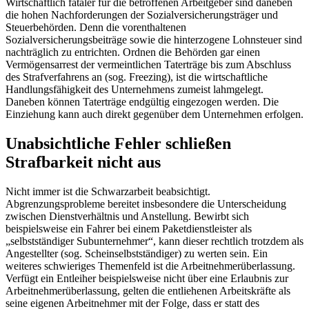
Wirtschaftlich fataler für die betroffenen Arbeitgeber sind daneben
die hohen Nachforderungen der Sozialversicherungsträger und
Steuerbehörden. Denn die vorenthaltenen
Sozialversicherungsbeiträge sowie die hinterzogene Lohnsteuer sind
nachträglich zu entrichten. Ordnen die Behörden gar einen
Vermögensarrest der vermeintlichen Taterträge bis zum Abschluss
des Strafverfahrens an (sog. Freezing), ist die wirtschaftliche
Handlungsfähigkeit des Unternehmens zumeist lahmgelegt.
Daneben können Taterträge endgültig eingezogen werden. Die
Einziehung kann auch direkt gegenüber dem Unternehmen erfolgen.
Unabsichtliche Fehler schließen
Strafbarkeit nicht aus
Nicht immer ist die Schwarzarbeit beabsichtigt.
Abgrenzungsprobleme bereitet insbesondere die Unterscheidung
zwischen Dienstverhältnis und Anstellung. Bewirbt sich
beispielsweise ein Fahrer bei einem Paketdienstleister als
„selbstständiger Subunternehmer“, kann dieser rechtlich trotzdem als
Angestellter (sog. Scheinselbstständiger) zu werten sein. Ein
weiteres schwieriges Themenfeld ist die Arbeitnehmerüberlassung.
Verfügt ein Entleiher beispielsweise nicht über eine Erlaubnis zur
Arbeitnehmerüberlassung, gelten die entliehenen Arbeitskräfte als
seine eigenen Arbeitnehmer mit der Folge, dass er statt des