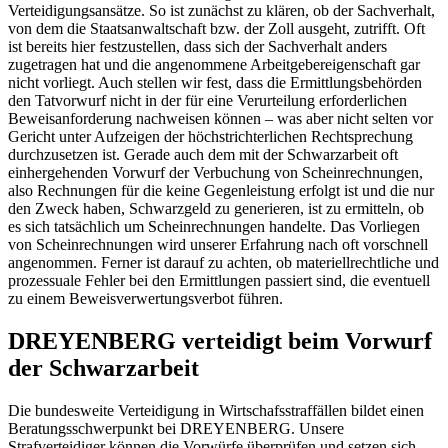
Verteidigungsansätze. So ist zunächst zu klären, ob der Sachverhalt,
von dem die Staatsanwaltschaft bzw. der Zoll ausgeht, zutrifft. Oft
ist bereits hier festzustellen, dass sich der Sachverhalt anders
zugetragen hat und die angenommene Arbeitgebereigenschaft gar
nicht vorliegt. Auch stellen wir fest, dass die Ermittlungsbehörden
den Tatvorwurf nicht in der für eine Verurteilung erforderlichen
Beweisanforderung nachweisen können – was aber nicht selten vor
Gericht unter Aufzeigen der höchstrichterlichen Rechtsprechung
durchzusetzen ist. Gerade auch dem mit der Schwarzarbeit oft
einhergehenden Vorwurf der Verbuchung von Scheinrechnungen,
also Rechnungen für die keine Gegenleistung erfolgt ist und die nur
den Zweck haben, Schwarzgeld zu generieren, ist zu ermitteln, ob
es sich tatsächlich um Scheinrechnungen handelte. Das Vorliegen
von Scheinrechnungen wird unserer Erfahrung nach oft vorschnell
angenommen. Ferner ist darauf zu achten, ob materiellrechtliche und
prozessuale Fehler bei den Ermittlungen passiert sind, die eventuell
zu einem Beweisverwertungsverbot führen.
DREYENBERG verteidigt beim Vorwurf
der Schwarzarbeit
Die bundesweite Verteidigung in Wirtschafsstraffällen bildet einen
Beratungsschwerpunkt bei DREYENBERG. Unsere
Strafverteidiger können die Vorwürfe überprüfen und setzen sich