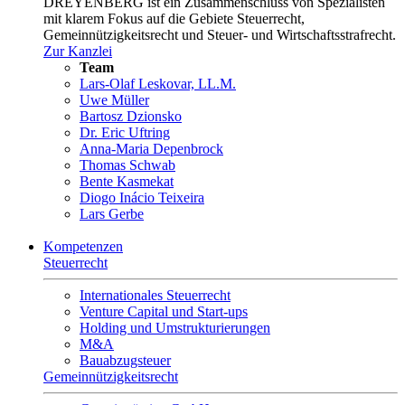
DREYENBERG ist ein Zusammenschluss von Spezialisten
mit klarem Fokus auf die Gebiete Steuerrecht,
Gemeinnützigkeitsrecht und Steuer- und Wirtschaftsstrafrecht.
Zur Kanzlei
Team
Lars-Olaf Leskovar, LL.M.
Uwe Müller
Bartosz Dzionsko
Dr. Eric Uftring
Anna-Maria Depenbrock
Thomas Schwab
Bente Kasmekat
Diogo Inácio Teixeira
Lars Gerbe
Kompetenzen
Steuerrecht
Internationales Steuerrecht
Venture Capital und Start-ups
Holding und Umstrukturierungen
M&A
Bauabzugsteuer
Gemeinnützigkeitsrecht