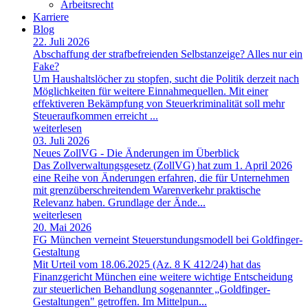
Arbeitsrecht
Karriere
Blog
22. Juli 2026
Abschaffung der strafbefreienden Selbstanzeige? Alles nur ein
Fake?
Um Haushaltslöcher zu stopfen, sucht die Politik derzeit nach
Möglichkeiten für weitere Einnahmequellen. Mit einer
effektiveren Bekämpfung von Steuerkriminalität soll mehr
Steueraufkommen erreicht ...
weiterlesen
03. Juli 2026
Neues ZollVG - Die Änderungen im Überblick
Das Zollverwaltungsgesetz (ZollVG) hat zum 1. April 2026
eine Reihe von Änderungen erfahren, die für Unternehmen
mit grenzüberschreitendem Warenverkehr praktische
Relevanz haben. Grundlage der Ände...
weiterlesen
20. Mai 2026
FG München verneint Steuerstundungsmodell bei Goldfinger-
Gestaltung
Mit Urteil vom 18.06.2025 (Az. 8 K 412/24) hat das
Finanzgericht München eine weitere wichtige Entscheidung
zur steuerlichen Behandlung sogenannter „Goldfinger-
Gestaltungen" getroffen. Im Mittelpun...